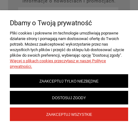
informacje o nowościach i promocjach.
Dbamy o Twoją prywatność
ZAPISZ SIĘ
Pliki cookies i pokrewne im technologie umożliwiają poprawne
działanie strony i pomagają nam dostosować ofertę do Twoich
potrzeb. Możesz zaakceptować wykorzystanie przez nas
wszystkich tych plików i przejść do sklepu lub dostosować użycie
plików do swoich preferencji, wybierając opcję "Dostosuj zgody".
MOJE KONTO
Więcej o plikach cookies przeczytasz w naszej Polityce
prywatności.
PŁATNOŚCI I DOSTAWA
ZAAKCEPTUJ TYLKO NIEZBĘDNE
INFORMACJE
DOSTOSUJ ZGODY
ZAAKCEPTUJ WSZYSTKIE
SKLEPY
POKAŻ PEŁNĄ WERSJĘ STRONY