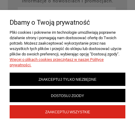
informacje o nowościach i promocjach.
Dbamy o Twoją prywatność
ZAPISZ SIĘ
Pliki cookies i pokrewne im technologie umożliwiają poprawne
działanie strony i pomagają nam dostosować ofertę do Twoich
potrzeb. Możesz zaakceptować wykorzystanie przez nas
wszystkich tych plików i przejść do sklepu lub dostosować użycie
plików do swoich preferencji, wybierając opcję "Dostosuj zgody".
MOJE KONTO
Więcej o plikach cookies przeczytasz w naszej Polityce
prywatności.
PŁATNOŚCI I DOSTAWA
ZAAKCEPTUJ TYLKO NIEZBĘDNE
INFORMACJE
DOSTOSUJ ZGODY
ZAAKCEPTUJ WSZYSTKIE
SKLEPY
POKAŻ PEŁNĄ WERSJĘ STRONY