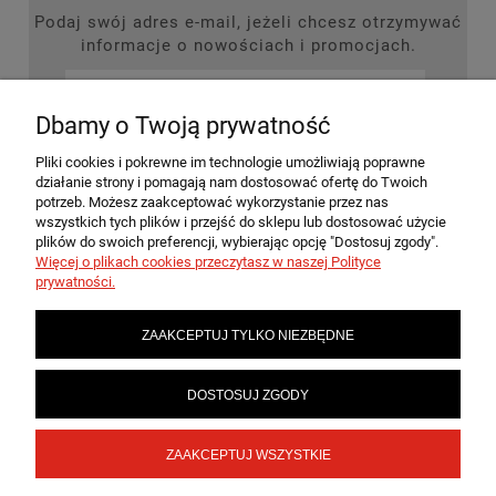
Podaj swój adres e-mail, jeżeli chcesz otrzymywać
informacje o nowościach i promocjach.
Dbamy o Twoją prywatność
ZAPISZ SIĘ
Pliki cookies i pokrewne im technologie umożliwiają poprawne
działanie strony i pomagają nam dostosować ofertę do Twoich
potrzeb. Możesz zaakceptować wykorzystanie przez nas
wszystkich tych plików i przejść do sklepu lub dostosować użycie
plików do swoich preferencji, wybierając opcję "Dostosuj zgody".
MOJE KONTO
Więcej o plikach cookies przeczytasz w naszej Polityce
prywatności.
PŁATNOŚCI I DOSTAWA
ZAAKCEPTUJ TYLKO NIEZBĘDNE
INFORMACJE
DOSTOSUJ ZGODY
ZAAKCEPTUJ WSZYSTKIE
SKLEPY