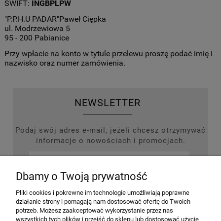
SWIFT:
INGBPLPW
"P.P.H.U PADAR"Paweł Ciępka
ul. Modrzewiowa 5
95 - 200 Pabianice
Przy wpłacie na konto w tytule przelewu proszę podać imię i
nazwisko oraz numer zamówienia.
NEWSLETTER
Podaj swój adres e-mail, jeżeli chcesz otrzymywać
informacje o nowościach i promocjach.
Dbamy o Twoją prywatność
ZAPISZ SIĘ
Pliki cookies i pokrewne im technologie umożliwiają poprawne
działanie strony i pomagają nam dostosować ofertę do Twoich
potrzeb. Możesz zaakceptować wykorzystanie przez nas
wszystkich tych plików i przejść do sklepu lub dostosować użycie