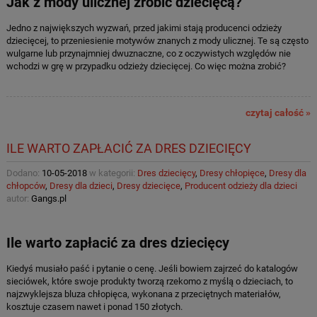
Jak z mody ulicznej zrobić dziecięcą?
Jedno z największych wyzwań, przed jakimi stają producenci odzieży
dziecięcej, to przeniesienie motywów znanych z mody ulicznej. Te są często
wulgarne lub przynajmniej dwuznaczne, co z oczywistych względów nie
wchodzi w grę w przypadku odzieży dziecięcej. Co więc można zrobić?
czytaj całość »
ILE WARTO ZAPŁACIĆ ZA DRES DZIECIĘCY
Dodano:
10-05-2018
w kategorii:
Dres dziecięcy
,
Dresy chłopięce
,
Dresy dla
chłopców
,
Dresy dla dzieci
,
Dresy dziecięce
,
Producent odzieży dla dzieci
autor:
Gangs.pl
Ile warto zapłacić za dres dziecięcy
Kiedyś musiało paść i pytanie o cenę. Jeśli bowiem zajrzeć do katalogów
sieciówek, które swoje produkty tworzą rzekomo z myślą o dzieciach, to
najzwyklejsza bluza chłopięca, wykonana z przeciętnych materiałów,
kosztuje czasem nawet i ponad 150 złotych.