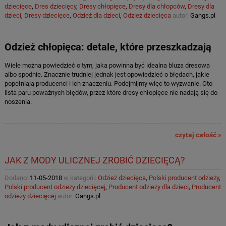
dziecięce
,
Dres dziecięcy
,
Dresy chłopięce
,
Dresy dla chłopców
,
Dresy dla
dzieci
,
Dresy dziecięce
,
Odzież dla dzieci
,
Odzież dziecięca
autor:
Gangs.pl
Odzież chłopięca: detale, które przeszkadzają
Wiele można powiedzieć o tym, jaka powinna być idealna bluza dresowa
albo spodnie. Znacznie trudniej jednak jest opowiedzieć o błędach, jakie
popełniają producenci i ich znaczeniu. Podejmijmy więc to wyzwanie. Oto
lista paru poważnych błędów, przez które dresy chłopięce nie nadają się do
noszenia.
czytaj całość »
JAK Z MODY ULICZNEJ ZROBIĆ DZIECIĘCĄ?
Dodano:
11-05-2018
w kategorii:
Odzież dziecięca
,
Polski producent odzieży
,
Polski producent odzieży dziecięcej
,
Producent odzieży dla dzieci
,
Producent
odzieży dziecięcej
autor:
Gangs.pl