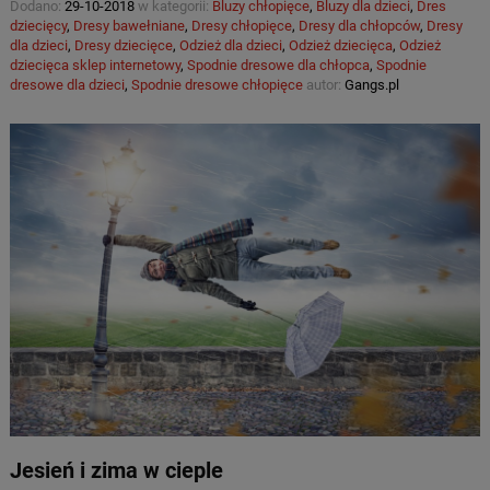
Dodano:
29-10-2018
w kategorii:
Bluzy chłopięce
,
Bluzy dla dzieci
,
Dres
dziecięcy
,
Dresy bawełniane
,
Dresy chłopięce
,
Dresy dla chłopców
,
Dresy
dla dzieci
,
Dresy dziecięce
,
Odzież dla dzieci
,
Odzież dziecięca
,
Odzież
dziecięca sklep internetowy
,
Spodnie dresowe dla chłopca
,
Spodnie
dresowe dla dzieci
,
Spodnie dresowe chłopięce
autor:
Gangs.pl
Jesień i zima w cieple