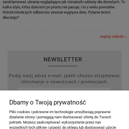
zareklamować ubrania wyglądające jak miniaturki odzieży dla dorosłych. To
kalka stylu, który dzieciom po prostu nie pasuje, i to z wielu powodów.
Wśród młodszych odbiorców zawsze wygrywa dres. Pytanie brzmi:
dlaczego?
czytaj całość »
NEWSLETTER
Podaj swój adres e-mail, jeżeli chcesz otrzymywać
informacje o nowościach i promocjach.
Dbamy o Twoją prywatność
ZAPISZ SIĘ
Pliki cookies i pokrewne im technologie umożliwiają poprawne
działanie strony i pomagają nam dostosować ofertę do Twoich
potrzeb. Możesz zaakceptować wykorzystanie przez nas
wszystkich tych plików i przejść do sklepu lub dostosować użycie