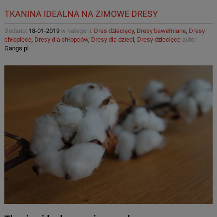
TKANINA IDEALNA NA ZIMOWE DRESY
Dodano:
18-01-2019
w kategorii:
Dres dziecięcy
,
Dresy bawełniane
,
Dresy
chłopięce
,
Dresy dla chłopców
,
Dresy dla dzieci
,
Dresy dziecięce
autor:
Gangs.pl