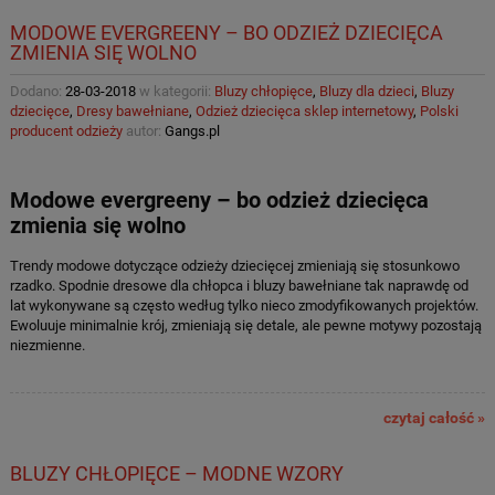
MODOWE EVERGREENY – BO ODZIEŻ DZIECIĘCA
ZMIENIA SIĘ WOLNO
Dodano:
28-03-2018
w kategorii:
Bluzy chłopięce
,
Bluzy dla dzieci
,
Bluzy
dziecięce
,
Dresy bawełniane
,
Odzież dziecięca sklep internetowy
,
Polski
producent odzieży
autor:
Gangs.pl
Modowe evergreeny – bo odzież dziecięca
zmienia się wolno
Trendy modowe dotyczące odzieży dziecięcej zmieniają się stosunkowo
rzadko. Spodnie dresowe dla chłopca i bluzy bawełniane tak naprawdę od
lat wykonywane są często według tylko nieco zmodyfikowanych projektów.
Ewoluuje minimalnie krój, zmieniają się detale, ale pewne motywy pozostają
niezmienne.
czytaj całość »
BLUZY CHŁOPIĘCE – MODNE WZORY