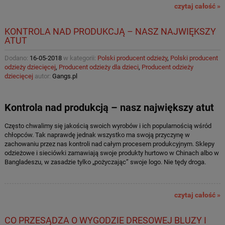
czytaj całość »
KONTROLA NAD PRODUKCJĄ – NASZ NAJWIĘKSZY
ATUT
Dodano:
16-05-2018
w kategorii:
Polski producent odzieży
,
Polski producent
odzieży dziecięcej
,
Producent odzieży dla dzieci
,
Producent odzieży
dziecięcej
autor:
Gangs.pl
Kontrola nad produkcją – nasz największy atut
Często chwalimy się jakością swoich wyrobów i ich popularnością wśród
chłopców. Tak naprawdę jednak wszystko ma swoją przyczynę w
zachowaniu przez nas kontroli nad całym procesem produkcyjnym. Sklepy
odzieżowe i sieciówki zamawiają swoje produkty hurtowo w Chinach albo w
Bangladeszu, w zasadzie tylko „pożyczając” swoje logo. Nie tędy droga.
czytaj całość »
CO PRZESĄDZA O WYGODZIE DRESOWEJ BLUZY I