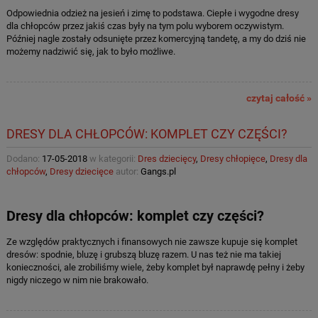
Odpowiednia odzież na jesień i zimę to podstawa. Ciepłe i wygodne dresy
dla chłopców przez jakiś czas były na tym polu wyborem oczywistym.
Później nagle zostały odsunięte przez komercyjną tandetę, a my do dziś nie
możemy nadziwić się, jak to było możliwe.
czytaj całość »
DRESY DLA CHŁOPCÓW: KOMPLET CZY CZĘŚCI?
Dodano:
17-05-2018
w kategorii:
Dres dziecięcy
,
Dresy chłopięce
,
Dresy dla
chłopców
,
Dresy dziecięce
autor:
Gangs.pl
Dresy dla chłopców: komplet czy części?
Ze względów praktycznych i finansowych nie zawsze kupuje się komplet
dresów: spodnie, bluzę i grubszą bluzę razem. U nas też nie ma takiej
konieczności, ale zrobiliśmy wiele, żeby komplet był naprawdę pełny i żeby
nigdy niczego w nim nie brakowało.