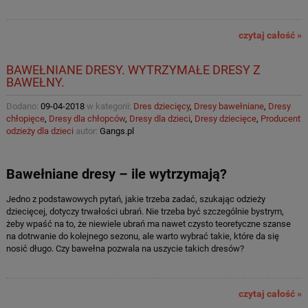
czytaj całość »
BAWEŁNIANE DRESY. WYTRZYMAŁE DRESY Z
BAWEŁNY.
Dodano:
09-04-2018
w kategorii:
Dres dziecięcy
,
Dresy bawełniane
,
Dresy
chłopięce
,
Dresy dla chłopców
,
Dresy dla dzieci
,
Dresy dziecięce
,
Producent
odzieży dla dzieci
autor:
Gangs.pl
Bawełniane dresy – ile wytrzymają?
Jedno z podstawowych pytań, jakie trzeba zadać, szukając odzieży
dziecięcej, dotyczy trwałości ubrań. Nie trzeba być szczególnie bystrym,
żeby wpaść na to, że niewiele ubrań ma nawet czysto teoretyczne szanse
na dotrwanie do kolejnego sezonu, ale warto wybrać takie, które da się
nosić długo. Czy bawełna pozwala na uszycie takich dresów?
czytaj całość »