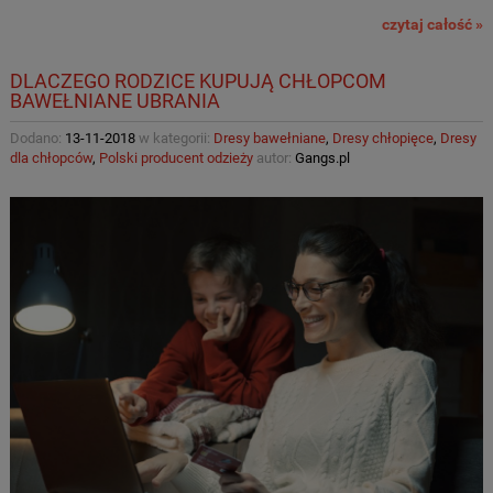
czytaj całość »
DLACZEGO RODZICE KUPUJĄ CHŁOPCOM
BAWEŁNIANE UBRANIA
Dodano:
13-11-2018
w kategorii:
Dresy bawełniane
,
Dresy chłopięce
,
Dresy
dla chłopców
,
Polski producent odzieży
autor:
Gangs.pl