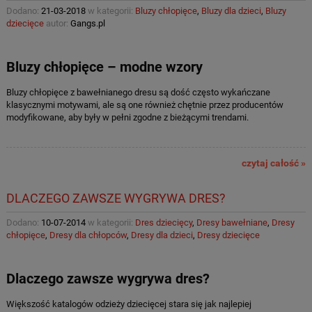
Dodano:
21-03-2018
w kategorii:
Bluzy chłopięce
,
Bluzy dla dzieci
,
Bluzy
dziecięce
autor:
Gangs.pl
Bluzy chłopięce – modne wzory
Bluzy chłopięce z bawełnianego dresu są dość często wykańczane
klasycznymi motywami, ale są one również chętnie przez producentów
modyfikowane, aby były w pełni zgodne z bieżącymi trendami.
czytaj całość »
DLACZEGO ZAWSZE WYGRYWA DRES?
Dodano:
10-07-2014
w kategorii:
Dres dziecięcy
,
Dresy bawełniane
,
Dresy
chłopięce
,
Dresy dla chłopców
,
Dresy dla dzieci
,
Dresy dziecięce
Dlaczego zawsze wygrywa dres?
Większość katalogów odzieży dziecięcej stara się jak najlepiej