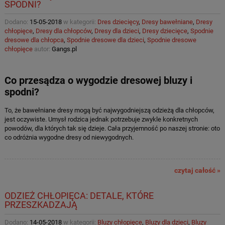
SPODNI?
Dodano:
15-05-2018
w kategorii:
Dres dziecięcy
,
Dresy bawełniane
,
Dresy
chłopięce
,
Dresy dla chłopców
,
Dresy dla dzieci
,
Dresy dziecięce
,
Spodnie
dresowe dla chłopca
,
Spodnie dresowe dla dzieci
,
Spodnie dresowe
chłopięce
autor:
Gangs.pl
Co przesądza o wygodzie dresowej bluzy i
spodni?
To, że bawełniane dresy mogą być najwygodniejszą odzieżą dla chłopców,
jest oczywiste. Umysł rodzica jednak potrzebuje zwykle konkretnych
powodów, dla których tak się dzieje. Cała przyjemność po naszej stronie: oto
co odróżnia wygodne dresy od niewygodnych.
czytaj całość »
ODZIEŻ CHŁOPIĘCA: DETALE, KTÓRE
PRZESZKADZAJĄ
Dodano:
14-05-2018
w kategorii:
Bluzy chłopięce
,
Bluzy dla dzieci
,
Bluzy