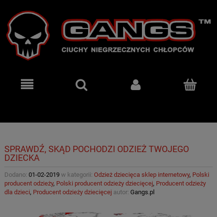
SPRAWDŹ, SKĄD POCHODZI ODZIEŻ TWOJEGO
DZIECKA
Dodano:
01-02-2019
w kategorii:
Odzież dziecięca sklep internetowy
,
Polski
producent odzieży
,
Polski producent odzieży dziecięcej
,
Producent odzieży
dla dzieci
,
Producent odzieży dziecięcej
autor:
Gangs.pl