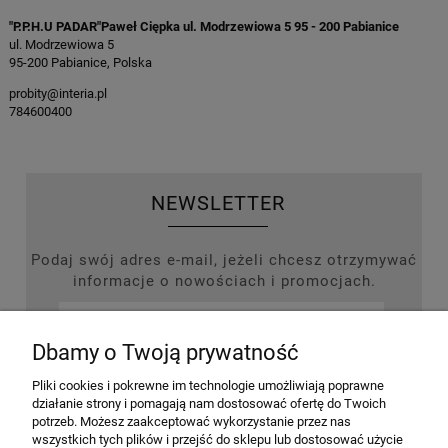
"P.P.H.U PADAR"Paweł Ciępka ul. Modrzewiowa 5 95 - 200 Pabianice
ul. Modrzewiowa 5
95-200 Pabianice, Polska
probity@interia.pl
784600400
NEWSLETTER
Podaj swój adres e-mail, jeżeli chcesz otrzymywać
informacje o nowościach i promocjach.
Dbamy o Twoją prywatność
ZAPISZ SIĘ
Pliki cookies i pokrewne im technologie umożliwiają poprawne
działanie strony i pomagają nam dostosować ofertę do Twoich
potrzeb. Możesz zaakceptować wykorzystanie przez nas
wszystkich tych plików i przejść do sklepu lub dostosować użycie