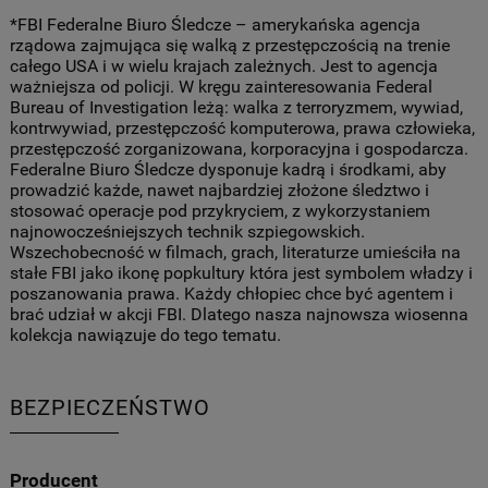
*FBI Federalne Biuro Śledcze – amerykańska agencja
rządowa zajmująca się walką z przestępczością na trenie
całego USA i w wielu krajach zależnych. Jest to agencja
ważniejsza od policji. W kręgu zainteresowania Federal
Bureau of Investigation leżą: walka z terroryzmem, wywiad,
kontrwywiad, przestępczość komputerowa, prawa człowieka,
przestępczość zorganizowana, korporacyjna i gospodarcza.
Federalne Biuro Śledcze dysponuje kadrą i środkami, aby
prowadzić każde, nawet najbardziej złożone śledztwo i
stosować operacje pod przykryciem, z wykorzystaniem
najnowocześniejszych technik szpiegowskich.
Wszechobecność w filmach, grach, literaturze umieściła na
stałe FBI jako ikonę popkultury która jest symbolem władzy i
poszanowania prawa. Każdy chłopiec chce być agentem i
brać udział w akcji FBI. Dlatego nasza najnowsza wiosenna
kolekcja nawiązuje do tego tematu.
BEZPIECZEŃSTWO
Producent