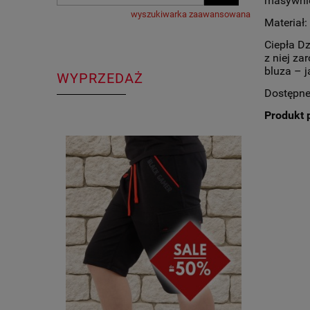
masywnie
wyszukiwarka zaawansowana
Materiał:
Ciepła Dz
z niej za
bluza – j
WYPRZEDAŻ
Dostępne
Produkt 