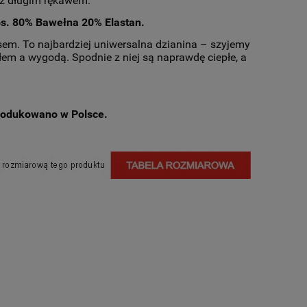
 z długim rękawem.
łos. 80% Bawełna 20% Elastan.
sem. To najbardziej uniwersalna dzianina – szyjemy
płem a wygodą. Spodnie z niej są naprawdę ciepłe, a
rodukowano w Polsce.