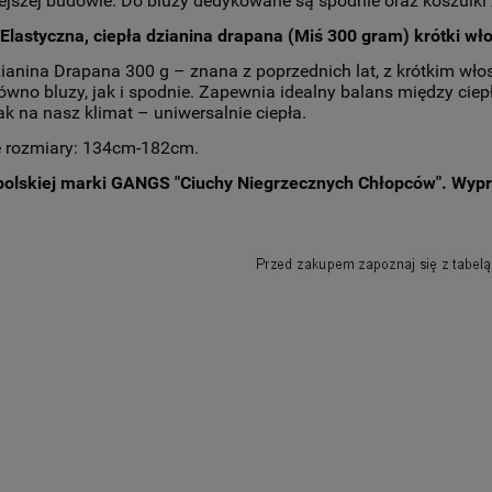
jszej budowie. Do bluzy dedykowane są spodnie oraz koszulki
Elastyczna, ciepła dzianina drapana (Miś 300 gram) krótki w
ianina Drapana 300 g – znana z poprzednich lat, z krótkim wło
równo bluzy, jak i spodnie. Zapewnia idealny balans między cie
ak na nasz klimat – uniwersalnie ciepła.
 rozmiary: 134cm-182cm.
polskiej marki GANGS "Ciuchy Niegrzecznych Chłopców". Wyp