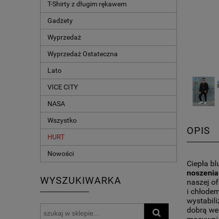
T-Shirty z długim rękawem
Gadżety
Wyprzedaż
Wyprzedaż Ostateczna
Lato
VICE CITY
NASA
Wszystko
OPIS
HURT
Nowości
Ciepła b
noszenia
WYSZUKIWARKA
naszej of
i chłode
wystabili
dobrą wen