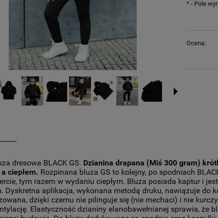
*
- Pole w
Ocena:
luza dresowa BLACK GS.
Dzianina drapana (Miś 300 gram) krót
 a ciepłem.
Rozpinana bluza GS to kolejny, po spodniach BLACK
ercie, tym razem w wydaniu ciepłym. Bluza posiada kaptur i jes
m. Dyskretna aplikacja, wykonana metodą druku, nawiązuje do k
zowana, dzięki czemu nie pilinguje się (nie mechaci) i nie kurc
tylację. Elastyczność dzianiny elanobawełnianej sprawia, że bl