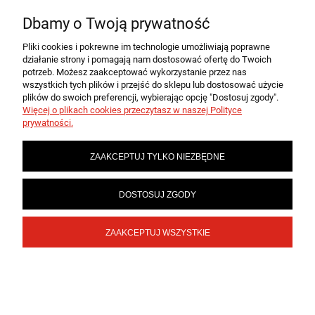
informacje o nowościach i promocjach.
Dbamy o Twoją prywatność
Pliki cookies i pokrewne im technologie umożliwiają poprawne
działanie strony i pomagają nam dostosować ofertę do Twoich
ZAPISZ SIĘ
potrzeb. Możesz zaakceptować wykorzystanie przez nas
wszystkich tych plików i przejść do sklepu lub dostosować użycie
plików do swoich preferencji, wybierając opcję "Dostosuj zgody".
Więcej o plikach cookies przeczytasz w naszej Polityce
prywatności.
MOJE KONTO
ZAAKCEPTUJ TYLKO NIEZBĘDNE
PŁATNOŚCI I DOSTAWA
DOSTOSUJ ZGODY
INFORMACJE
ZAAKCEPTUJ WSZYSTKIE
SKLEPY
POKAŻ PEŁNĄ WERSJĘ STRONY