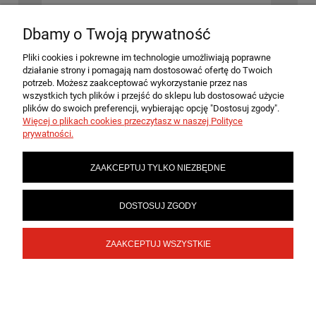
Dbamy o Twoją prywatność
ZAPISZ SIĘ
Pliki cookies i pokrewne im technologie umożliwiają poprawne
działanie strony i pomagają nam dostosować ofertę do Twoich
potrzeb. Możesz zaakceptować wykorzystanie przez nas
wszystkich tych plików i przejść do sklepu lub dostosować użycie
plików do swoich preferencji, wybierając opcję "Dostosuj zgody".
MOJE KONTO
Więcej o plikach cookies przeczytasz w naszej Polityce
prywatności.
PŁATNOŚCI I DOSTAWA
ZAAKCEPTUJ TYLKO NIEZBĘDNE
INFORMACJE
DOSTOSUJ ZGODY
ZAAKCEPTUJ WSZYSTKIE
SKLEPY
POKAŻ PEŁNĄ WERSJĘ STRONY