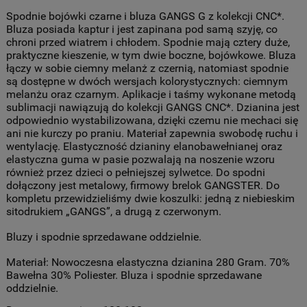
Spodnie bojówki czarne i bluza GANGS G z kolekcji CNC*.
Bluza posiada kaptur i jest zapinana pod samą szyję, co
chroni przed wiatrem i chłodem. Spodnie mają cztery duże,
praktyczne kieszenie, w tym dwie boczne, bojówkowe. Bluza
łączy w sobie ciemny melanż z czernią, natomiast spodnie
są dostępne w dwóch wersjach kolorystycznych: ciemnym
melanżu oraz czarnym. Aplikacje i taśmy wykonane metodą
sublimacji nawiązują do kolekcji GANGS CNC*. Dzianina jest
odpowiednio wystabilizowana, dzięki czemu nie mechaci się
ani nie kurczy po praniu. Materiał zapewnia swobodę ruchu i
wentylację. Elastyczność dzianiny elanobawełnianej oraz
elastyczna guma w pasie pozwalają na noszenie wzoru
również przez dzieci o pełniejszej sylwetce. Do spodni
dołączony jest metalowy, firmowy brelok GANGSTER. Do
kompletu przewidzieliśmy dwie koszulki: jedną z niebieskim
sitodrukiem „GANGS”, a drugą z czerwonym.
Bluzy i spodnie sprzedawane oddzielnie.
Materiał: Nowoczesna elastyczna dzianina 280 Gram. 70%
Bawełna 30% Poliester. Bluza i spodnie sprzedawane
oddzielnie.