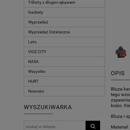
T-Shirty z długim rękawem
Gadżety
Wyprzedaż
Wyprzedaż Ostateczna
Lato
VICE CITY
NASA
Wszystko
OPIS
HURT
Bluza ka
Nowości
tego wzor
zapewnia 
kości. Ki
WYSZUKIWARKA
Bluza i 
Materiał