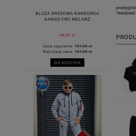
probity@inte
BLUZA DRESOWA KANGURKA
784600400
GANGS CNC MELANŻ
48,00 zł
PROD
Cena regularna:
101,00 zł
Najniższa cena:
101,00 zł
DO KOSZYKA