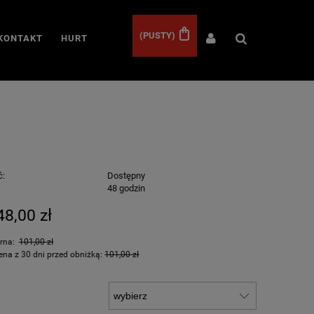
(PUSTY)
KONTAKT
HURT
ć:
Dostępny
:
48 godzin
48,00 zł
arna:
101,00 zł
ena z 30 dni przed obniżką:
101,00 zł