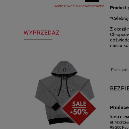
wyszukiwarka zaawansowana
Produkt 
*Celebruj
Z okazji
WYPRZEDAŻ
Chłopców.
doświadcz
nasza ko
BEZPI
Produce
"P.P.H.U P
ul. Modrze
95-200 Pabi