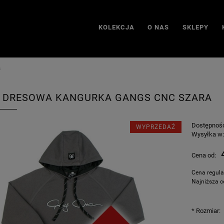
KOLEKCJA
O NAS
SKLEPY
a
 DRESOWA KANGURKA GANGS CNC SZARA
Dostępnoś
WYPRZEDAŻ
Wysyłka w
Cena od:
Cena regul
Najniższa c
*
Rozmiar: