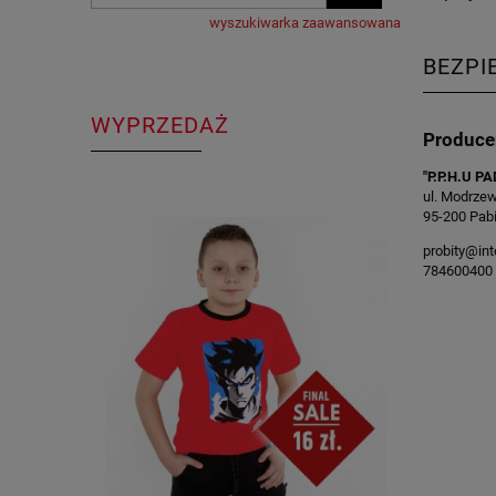
wyszukiwarka zaawansowana
BEZPI
WYPRZEDAŻ
Produce
"P.P.H.U P
ul. Modrze
95-200 Pabi
probity@inte
784600400