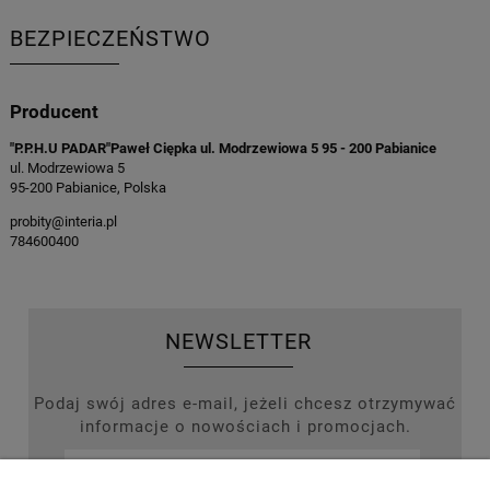
BEZPIECZEŃSTWO
Producent
"P.P.H.U PADAR"Paweł Ciępka ul. Modrzewiowa 5 95 - 200 Pabianice
ul. Modrzewiowa 5
95-200 Pabianice, Polska
probity@interia.pl
784600400
NEWSLETTER
Podaj swój adres e-mail, jeżeli chcesz otrzymywać
informacje o nowościach i promocjach.